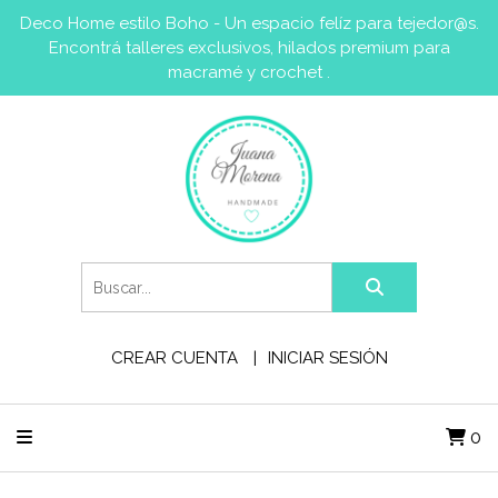
Deco Home estilo Boho - Un espacio felíz para tejedor@s.
Encontrá talleres exclusivos, hilados premium para
macramé y crochet .
CREAR CUENTA
INICIAR SESIÓN
0