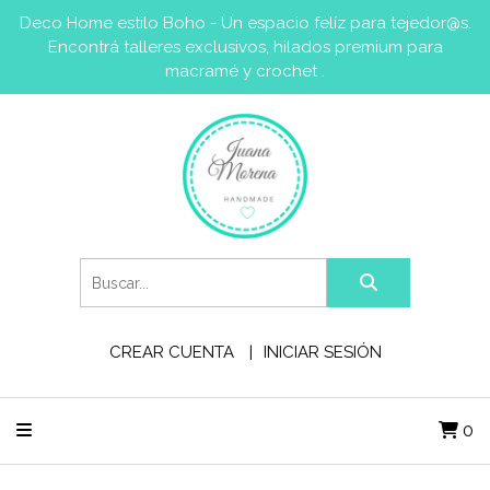
Deco Home estilo Boho - Un espacio felíz para tejedor@s.
Encontrá talleres exclusivos, hilados premium para
macramé y crochet .
CREAR CUENTA
INICIAR SESIÓN
0