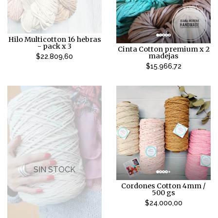
Hilo Multicotton 16 hebras
- pack x 3
Cinta Cotton premium x 2
madejas
$22.809,60
$15.966,72
SIN STOCK
Cordones Cotton 4mm /
500 gs
$24.000,00