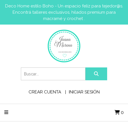
Deco Home estilo Boho - Un espacio felíz para tejedor@s.
Encontrá talleres exclusivos, hilados premium para
macramé y crochet .
CREAR CUENTA
INICIAR SESIÓN
0