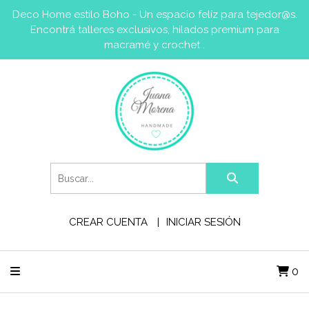
Deco Home estilo Boho - Un espacio felíz para tejedor@s.
Encontrá talleres exclusivos, hilados premium para
macramé y crochet .
CREAR CUENTA
INICIAR SESIÓN
0