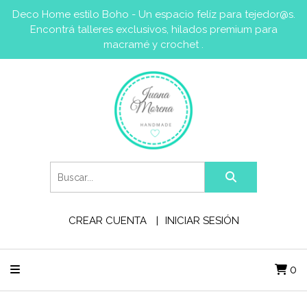
Deco Home estilo Boho - Un espacio felíz para tejedor@s.
Encontrá talleres exclusivos, hilados premium para
macramé y crochet .
CREAR CUENTA
INICIAR SESIÓN
0